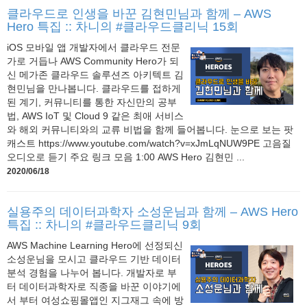
클라우드로 인생을 바꾼 김현민님과 함께 – AWS
Hero 특집 :: 차니의 #클라우드클리닉 15회
iOS 모바일 앱 개발자에서 클라우드 전문
가로 거듭나 AWS Community Hero가 되
신 메가존 클라우드 솔루션즈 아키텍트 김
현민님을 만나봅니다. 클라우드를 접하게
된 계기, 커뮤니티를 통한 자신만의 공부
법, AWS IoT 및 Cloud 9 같은 최애 서비스
와 해외 커뮤니티와의 교류 비법을 함께 들어봅니다. 눈으로 보는 팟
캐스트 https://www.youtube.com/watch?v=xJmLqNUW9PE 고음질
오디오로 듣기 주요 링크 모음 1:00 AWS Hero 김현민 ...
2020/06/18
실용주의 데이터과학자 소성운님과 함께 – AWS Hero
특집 :: 차니의 #클라우드클리닉 9회
AWS Machine Learning Hero에 선정되신
소성운님을 모시고 클라우드 기반 데이터
분석 경험을 나누어 봅니다. 개발자로 부
터 데이터과학자로 직종을 바꾼 이야기에
서 부터 여성쇼핑몰앱인 지그재그 속에 방