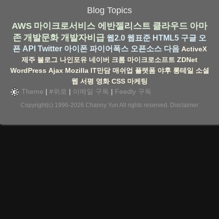
Blog Topics
AWS
마이크로서비스
에반젤리스트
클라우드
아마
존
개발문화
개발자비급
웹2.0
웹표준
HTML5
구글
오
픈 API
Twitter
아이폰
파이어폭스
오픈소스
다음
ActiveX
제주
블로그
나인포유
네이버
크롬
마이크로소프트
ZDNet
WordPress
Ajax
Mozilla
IT만담
매쉬업
플랫폼
야후
롱테일
소셜
웹
서평
영화
CSS
마케팅
Theme
|
#위로
|
이메일 구독
|
Feedly 구독
Copyright(c) 1996-2026
Channy Yun
All rights reserved.
Disclaimer