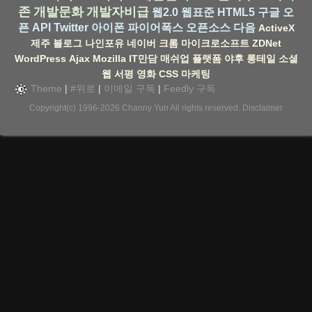
존
개발문화
개발자비급
웹2.0
웹표준
HTML5
구글
오
픈 API
Twitter
아이폰
파이어폭스
오픈소스
다음
ActiveX
제주
블로그
나인포유
네이버
크롬
마이크로소프트
ZDNet
WordPress
Ajax
Mozilla
IT만담
매쉬업
플랫폼
야후
롱테일
소셜
웹
서평
영화
CSS
마케팅
Theme
|
#위로
|
이메일 구독
|
Feedly 구독
Copyright(c) 1996-2026
Channy Yun
All rights reserved.
Disclaimer