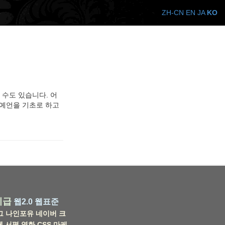
ZH-CN
EN
JA
KO
 수도 있습니다. 어
 예언을 기초로 하고
비급
웹2.0
웹표준
그
나인포유
네이버
크
웹
서평
영화
CSS
마케