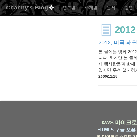
Channy's Blog
연도별
주제별
문서
강연
2012
2012, 미국 패
본 글에는 영화 20
니다. 하지만 본 글
제 랩사람들과 함께 
있지만 우선 철저하게
2009/11/18
AWS
마이크로
HTML5
구글
오픈 
롬
마이크로소프트
Z