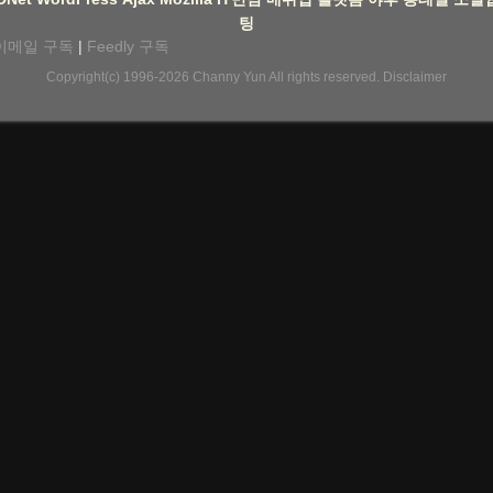
팅
이메일 구독
|
Feedly 구독
Copyright(c) 1996-2026
Channy Yun
All rights reserved.
Disclaimer