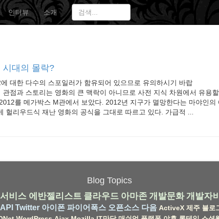
인터뷰
소개
권 시대의 몰락?
12에 대한 다수의 스포일러가 함유되어 있으므로 유의하시기 바랍
의 관점과 스토리는 영화의 큰 맥락이 아니므로 사전 지식 차원에서 유용할
2012를 메가박스 M관에서 보았다. 2012년 지구가 멸망한다는 마야인의
 헐리우드식 재난 영화의 공식을 그대로 따르고 있다. 가급적 ...
Blog Topics
서비스
에반젤리스트
클라우드
아마존
개발문화
개발자
API
Twitter
아이폰
파이어폭스
오픈소스
다음
ActiveX
제주
블로
DNet
WordPress
Ajax
Mozilla
IT만담
매쉬업
플랫폼
야후
롱테일
소셜