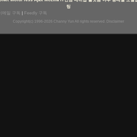
팅
이메일 구독
|
Feedly 구독
Copyright(c) 1996-2026
Channy Yun
All rights reserved.
Disclaimer