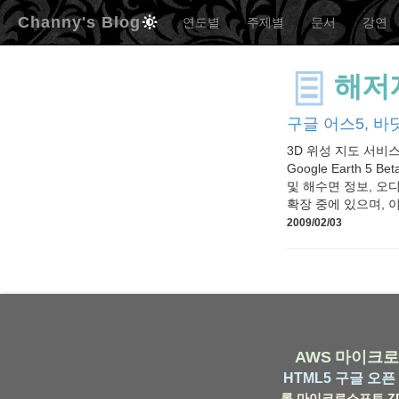
Channy's Blog
연도별
주제별
문서
강연
해저
구글 어스5, 
3D 위성 지도 서비
Google Earth
및 해수면 정보, 오
확장 중에 있으며, 이를
2009/02/03
AWS
마이크로
HTML5
구글
오픈 
롬
마이크로소프트
Z