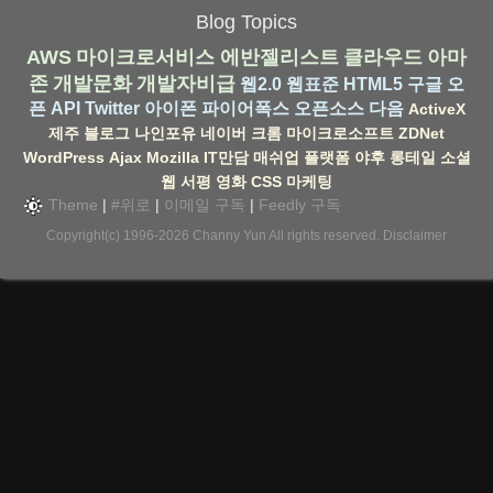
Blog Topics
AWS
마이크로서비스
에반젤리스트
클라우드
아마
존
개발문화
개발자비급
웹2.0
웹표준
HTML5
구글
오
픈 API
Twitter
아이폰
파이어폭스
오픈소스
다음
ActiveX
제주
블로그
나인포유
네이버
크롬
마이크로소프트
ZDNet
WordPress
Ajax
Mozilla
IT만담
매쉬업
플랫폼
야후
롱테일
소셜
웹
서평
영화
CSS
마케팅
Theme
|
#위로
|
이메일 구독
|
Feedly 구독
Copyright(c) 1996-2026
Channy Yun
All rights reserved.
Disclaimer