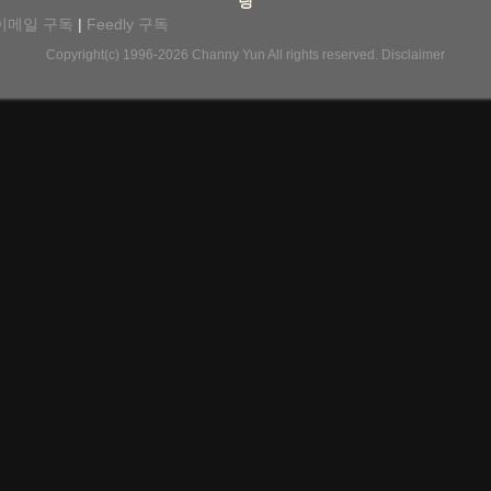
팅
이메일 구독
|
Feedly 구독
Copyright(c) 1996-2026
Channy Yun
All rights reserved.
Disclaimer