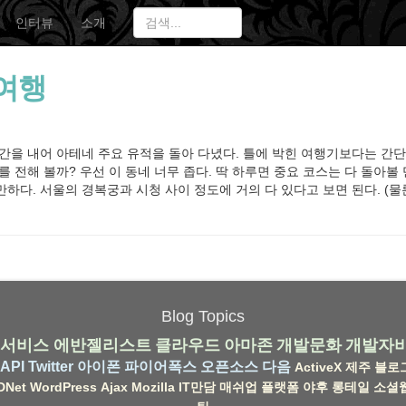
인터뷰
소개
여행
간을 내어 아테네 주요 유적을 돌아 다녔다. 틀에 박힌 여행기보다는 간단
를 전해 볼까? 우선 이 동네 너무 좁다. 딱 하루면 중요 코스는 다 돌아볼
하다. 서울의 경복궁과 시청 사이 정도에 거의 다 있다고 보면 된다. (물론 
Blog Topics
서비스
에반젤리스트
클라우드
아마존
개발문화
개발자
API
Twitter
아이폰
파이어폭스
오픈소스
다음
ActiveX
제주
블로
DNet
WordPress
Ajax
Mozilla
IT만담
매쉬업
플랫폼
야후
롱테일
소셜