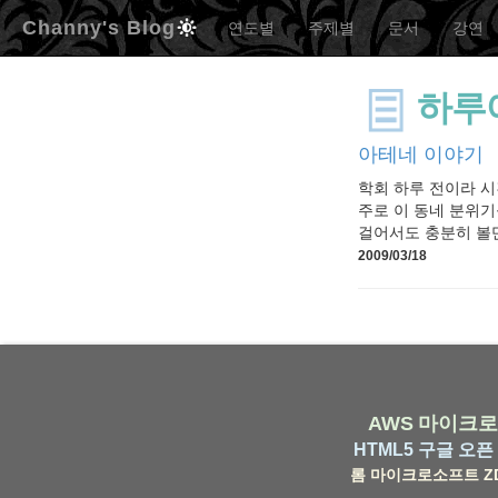
Channy's Blog
연도별
주제별
문서
강연
하루
아테네 이야기
학회 하루 전이라 시
주로 이 동네 분위기
걸어서도 충분히 볼만
2009/03/18
AWS
마이크로
HTML5
구글
오픈 
롬
마이크로소프트
Z