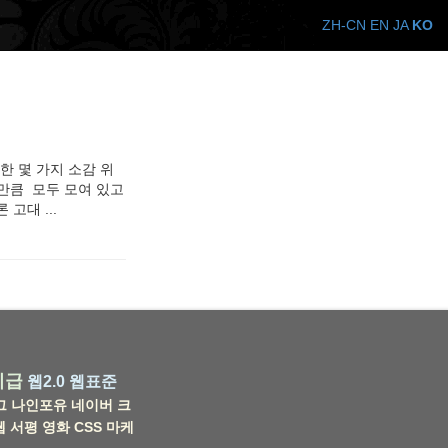
ZH-CN
EN
JA
KO
한 몇 가지 소감 위
 만큼 모두 모여 있고
고대 ...
비급
웹2.0
웹표준
그
나인포유
네이버
크
웹
서평
영화
CSS
마케