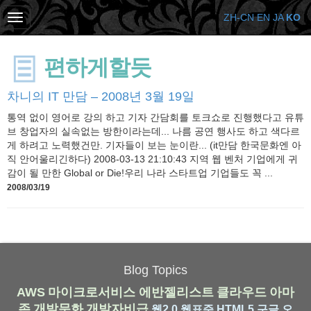
ZH-CN
EN
JA
KO
편하게할듯
차니의 IT 만담 – 2008년 3월 19일
통역 없이 영어로 강의 하고 기자 간담회를 토크쇼로 진행했다고 유튜
브 창업자의 실속없는 방한이라는데... 나름 공연 행사도 하고 색다르
게 하려고 노력했건만. 기자들이 보는 눈이란... (it만담 한국문화엔 아
직 안어울리긴하다) 2008-03-13 21:10:43 지역 웹 벤처 기업에게 귀
감이 될 만한 Global or Die!우리 나라 스타트업 기업들도 꼭 ...
2008/03/19
Blog Topics
AWS
마이크로서비스
에반젤리스트
클라우드
아마
존
개발문화
개발자비급
웹2.0
웹표준
HTML5
구글
오