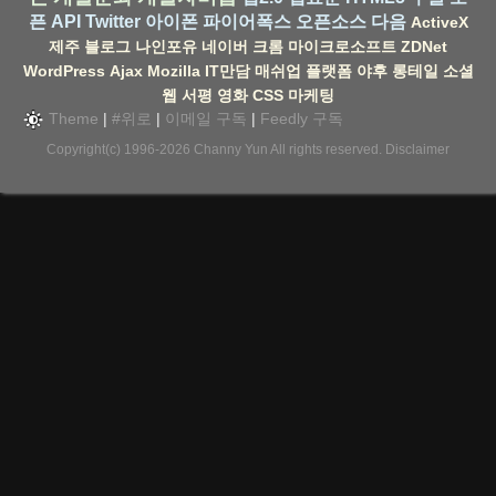
픈 API
Twitter
아이폰
파이어폭스
오픈소스
다음
ActiveX
제주
블로그
나인포유
네이버
크롬
마이크로소프트
ZDNet
WordPress
Ajax
Mozilla
IT만담
매쉬업
플랫폼
야후
롱테일
소셜
웹
서평
영화
CSS
마케팅
Theme
|
#위로
|
이메일 구독
|
Feedly 구독
Copyright(c) 1996-2026
Channy Yun
All rights reserved.
Disclaimer