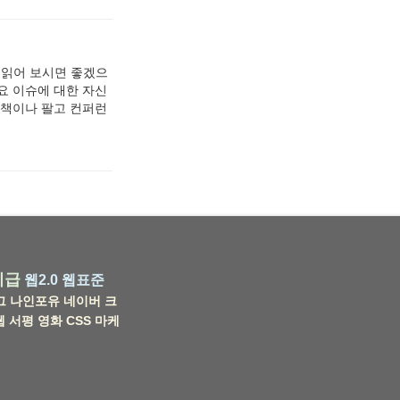
까지 읽어 보시면 좋겠으
요 이슈에 대한 자신
 책이나 팔고 컨퍼런
비급
웹2.0
웹표준
그
나인포유
네이버
크
웹
서평
영화
CSS
마케