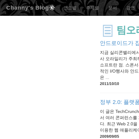
Channy's Blog
연도별
주제별
문서
강연
팀오
안드로이드가 
지금 실리콘밸리에서는
사 오라일리가 주최하
소프트란 점. 스폰서
적인 I/O행사와 안
은 ...
2011/10/10
정부 2.0: 플
이 글은 TechCr
서 여러 콘퍼런스를 
다. 최근 Web 2.0
이용한 웹 애플리케이션
2009/09/05