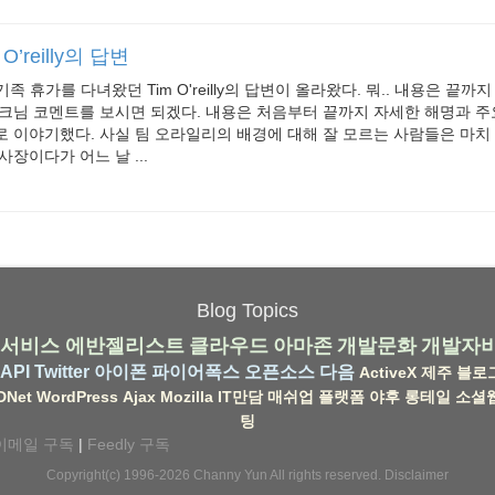
 O’reilly의 답변
 기족 휴가를 다녀왔던 Tim O'reilly의 답변이 올라왔다. 뭐.. 내용은 끝
크님 코멘트를 보시면 되겠다. 내용은 처음부터 끝까지 자세한 해명과 주
 이야기했다. 사실 팀 오라일리의 배경에 대해 잘 모르는 사람들은 마치
장이다가 어느 날 ...
Blog Topics
서비스
에반젤리스트
클라우드
아마존
개발문화
개발자
API
Twitter
아이폰
파이어폭스
오픈소스
다음
ActiveX
제주
블로
DNet
WordPress
Ajax
Mozilla
IT만담
매쉬업
플랫폼
야후
롱테일
소셜
팅
이메일 구독
|
Feedly 구독
Copyright(c) 1996-2026
Channy Yun
All rights reserved.
Disclaimer