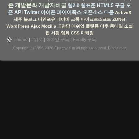
존
개발문화
개발자비급
웹2.0
웹표준
HTML5
구글
오
픈 API
Twitter
아이폰
파이어폭스
오픈소스
다음
ActiveX
제주
블로그
나인포유
네이버
크롬
마이크로소프트
ZDNet
WordPress
Ajax
Mozilla
IT만담
매쉬업
플랫폼
야후
롱테일
소셜
웹
서평
영화
CSS
마케팅
Theme
|
#위로
|
이메일 구독
|
Feedly 구독
Copyright(c) 1996-2026
Channy Yun
All rights reserved.
Disclaimer