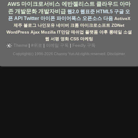
AWS
마이크로서비스
에반젤리스트
클라우드
아마
존
개발문화
개발자비급
웹2.0
웹표준
HTML5
구글
오
픈 API
Twitter
아이폰
파이어폭스
오픈소스
다음
ActiveX
제주
블로그
나인포유
네이버
크롬
마이크로소프트
ZDNet
WordPress
Ajax
Mozilla
IT만담
매쉬업
플랫폼
야후
롱테일
소셜
웹
서평
영화
CSS
마케팅
Theme
|
#위로
|
이메일 구독
|
Feedly 구독
Copyright(c) 1996-2026
Channy Yun
All rights reserved.
Disclaimer