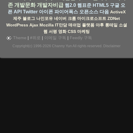
존
개발문화
개발자비급
웹2.0
웹표준
HTML5
구글
오
픈 API
Twitter
아이폰
파이어폭스
오픈소스
다음
ActiveX
제주
블로그
나인포유
네이버
크롬
마이크로소프트
ZDNet
WordPress
Ajax
Mozilla
IT만담
매쉬업
플랫폼
야후
롱테일
소셜
웹
서평
영화
CSS
마케팅
Theme
|
#위로
|
이메일 구독
|
Feedly 구독
Copyright(c) 1996-2026
Channy Yun
All rights reserved.
Disclaimer