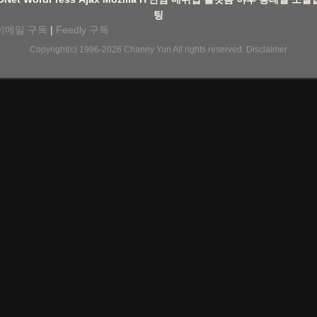
팅
이메일 구독
|
Feedly 구독
Copyright(c) 1996-2026
Channy Yun
All rights reserved.
Disclaimer