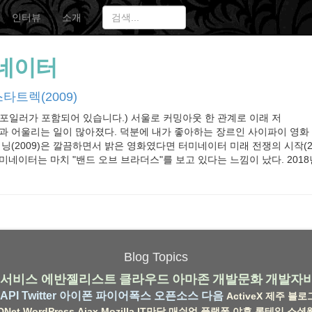
인터뷰
소개
네이터
트렉(2009)
포일러가 포함되어 있습니다.) 서울로 커밍아웃 한 관계로 이래 저
과 어울리는 일이 많아졌다. 덕분에 내가 좋아하는 장르인 사이파이 영화
기닝(2009)은 깔끔하면서 밝은 영화였다면 터미네이터 미래 전쟁의 시작(2
네이터는 마치 "밴드 오브 브라더스"를 보고 있다는 느낌이 났다. 2018년 
Blog Topics
서비스
에반젤리스트
클라우드
아마존
개발문화
개발자
API
Twitter
아이폰
파이어폭스
오픈소스
다음
ActiveX
제주
블로
DNet
WordPress
Ajax
Mozilla
IT만담
매쉬업
플랫폼
야후
롱테일
소셜