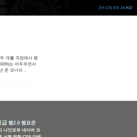
ZH-CN
EN
JA
KO
 두 개를 극장에서 봤
009)는 어두우면서
존 코너의 ...
비급
웹2.0
웹표준
그
나인포유
네이버
크
웹
서평
영화
CSS
마케