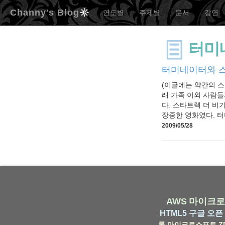
Channy's Blog
연도별
주제별
문서
강연
터미
터미네이터와 스타
(이글에는 약간의 스
래 가족 이외 사람들
다. 스타트렉 더 비
장중한 영화였다. 터미
2009/05/28
AWS
마이크로
HTML5
구글
오픈 
롬
마이크로소프트
Z