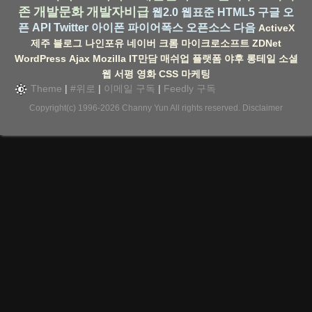
존
개발문화
개발자비급
웹2.0
웹표준
HTML5
구글
오
픈 API
Twitter
아이폰
파이어폭스
오픈소스
다음
ActiveX
제주
블로그
나인포유
네이버
크롬
마이크로소프트
ZDNet
WordPress
Ajax
Mozilla
IT만담
매쉬업
플랫폼
야후
롱테일
소셜
웹
서평
영화
CSS
마케팅
Theme
|
#위로
|
이메일 구독
|
Feedly 구독
Copyright(c) 1996-2026
Channy Yun
All rights reserved.
Disclaimer