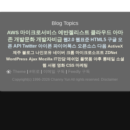
Blog Topics
AWS
마이크로서비스
에반젤리스트
클라우드
아마
존
개발문화
개발자비급
웹2.0
웹표준
HTML5
구글
오
픈 API
Twitter
아이폰
파이어폭스
오픈소스
다음
ActiveX
제주
블로그
나인포유
네이버
크롬
마이크로소프트
ZDNet
WordPress
Ajax
Mozilla
IT만담
매쉬업
플랫폼
야후
롱테일
소셜
웹
서평
영화
CSS
마케팅
Theme
|
#위로
|
이메일 구독
|
Feedly 구독
Copyright(c) 1996-2026
Channy Yun
All rights reserved.
Disclaimer