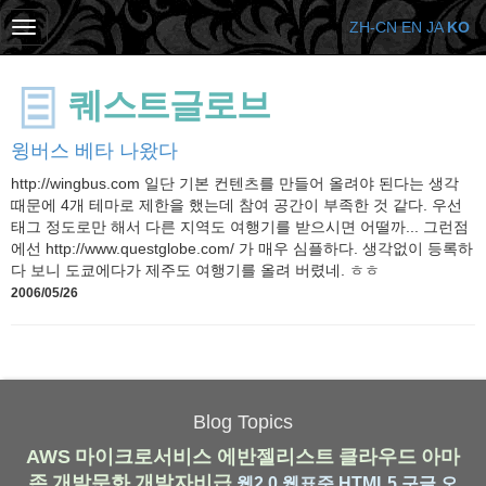
ZH-CN
EN
JA
KO
퀘스트글로브
윙버스 베타 나왔다
http://wingbus.com 일단 기본 컨텐츠를 만들어 올려야 된다는 생각
때문에 4개 테마로 제한을 했는데 참여 공간이 부족한 것 같다. 우선
태그 정도로만 해서 다른 지역도 여행기를 받으시면 어떨까... 그런점
에선 http://www.questglobe.com/ 가 매우 심플하다. 생각없이 등록하
다 보니 도쿄에다가 제주도 여행기를 올려 버렸네. ㅎㅎ
2006/05/26
Blog Topics
AWS
마이크로서비스
에반젤리스트
클라우드
아마
존
개발문화
개발자비급
웹2.0
웹표준
HTML5
구글
오