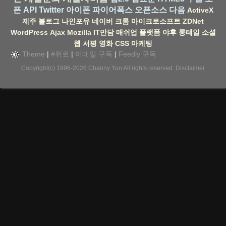
픈 API
Twitter
아이폰
파이어폭스
오픈소스
다음
ActiveX
제주
블로그
나인포유
네이버
크롬
마이크로소프트
ZDNet
WordPress
Ajax
Mozilla
IT만담
매쉬업
플랫폼
야후
롱테일
소셜
웹
서평
영화
CSS
마케팅
Theme
|
#위로
|
이메일 구독
|
Feedly 구독
Copyright(c) 1996-2026
Channy Yun
All rights reserved.
Disclaimer