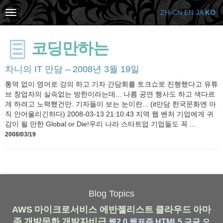
ZH-CN
EN
JA
KO
코딩만하는
차니의 IT 만담 – 2008년 3월 19일
통역 없이 영어로 강의 하고 기자 간담회를 토크쇼로 진행했다고 유튜
브 창업자의 실속없는 방한이라는데... 나름 공연 행사도 하고 색다르
게 하려고 노력했건만. 기자들이 보는 눈이란... (it만담 한국문화엔 아
직 안어울리긴하다) 2008-03-13 21:10:43 지역 웹 벤처 기업에게 귀
감이 될 만한 Global or Die!우리 나라 스타트업 기업들도 꼭 ...
2008/03/19
Blog Topics
AWS
마이크로서비스
에반젤리스트
클라우드
아마
존
개발문화
개발자비급
웹2.0
웹표준
HTML5
구글
오