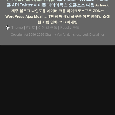
픈 API
Twitter
아이폰
파이어폭스
오픈소스
다음
ActiveX
제주
블로그
나인포유
네이버
크롬
마이크로소프트
ZDNet
WordPress
Ajax
Mozilla
IT만담
매쉬업
플랫폼
야후
롱테일
소셜
웹
서평
영화
CSS
마케팅
Theme
|
#위로
|
이메일 구독
|
Feedly 구독
Copyright(c) 1996-2026
Channy Yun
All rights reserved.
Disclaimer