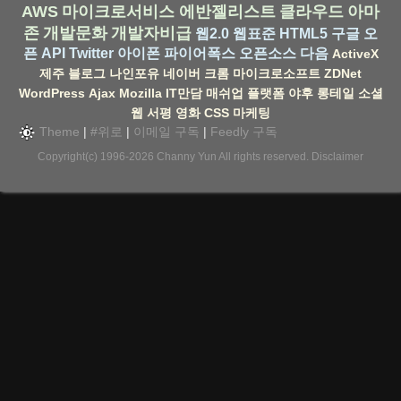
AWS
마이크로서비스
에반젤리스트
클라우드
아마
존
개발문화
개발자비급
웹2.0
웹표준
HTML5
구글
오
픈 API
Twitter
아이폰
파이어폭스
오픈소스
다음
ActiveX
제주
블로그
나인포유
네이버
크롬
마이크로소프트
ZDNet
WordPress
Ajax
Mozilla
IT만담
매쉬업
플랫폼
야후
롱테일
소셜
웹
서평
영화
CSS
마케팅
Theme
|
#위로
|
이메일 구독
|
Feedly 구독
Copyright(c) 1996-2026
Channy Yun
All rights reserved.
Disclaimer