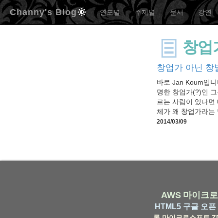
Channy's Blog
연도별
주제별
문서
강연
창업
창업가 아닌 창
바로 Jan Koum입
명한 창업가(?)인 그
르는 사람이 있다면 
체가 왜 창업가라는 
2014/03/09
AWS
마이크로
HTML5
구글
오픈 
롬
마이크로소프트
Z