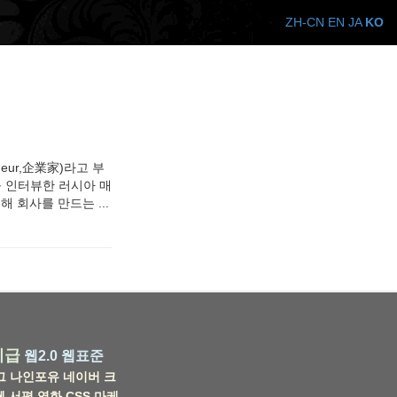
ZH-CN
EN
JA
KO
eur,企業家)라고 부
를 인터뷰한 러시아 매
 회사를 만드는 ...
비급
웹2.0
웹표준
그
나인포유
네이버
크
웹
서평
영화
CSS
마케