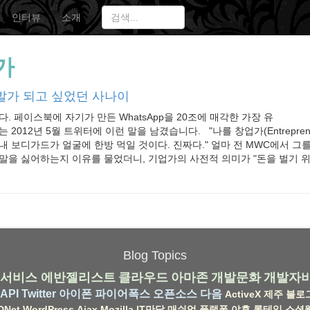
인터뷰
소개
가
발가 되고 싶었던 사나이
니다. 페이스북에 자기가 만든 WhatsApp을 20조에 매각한 가장 유
는 2012년 5월 트위터에 이런 말을 남겼습니다. "나를 창업가(Entrepren
내 보디가드가 얼굴에 한방 먹일 것이다. 진짜다." 얼마 전 MWC에서 그
말을 싫어하는지 이유를 물었더니, 기업가의 사전적 의미가 "돈을 벌기 위해
Blog Topics
서비스
에반젤리스트
클라우드
아마존
개발문화
개발자
API
Twitter
아이폰
파이어폭스
오픈소스
다음
ActiveX
제주
블로
DNet
WordPress
Ajax
Mozilla
IT만담
매쉬업
플랫폼
야후
롱테일
소셜