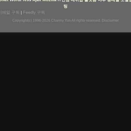
팅
이메일 구독
|
Feedly 구독
Copyright(c) 1996-2026
Channy Yun
All rights reserved.
Disclaimer