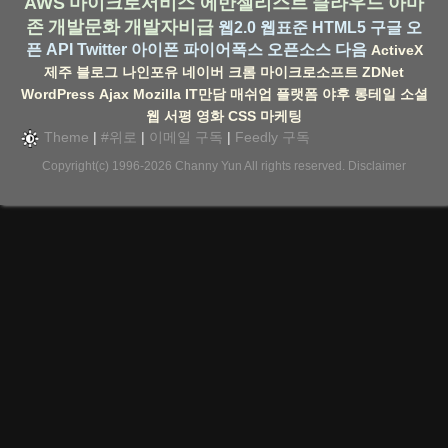
AWS
마이크로서비스
에반젤리스트
클라우드
아마
존
개발문화
개발자비급
웹2.0
웹표준
HTML5
구글
오
픈 API
Twitter
아이폰
파이어폭스
오픈소스
다음
ActiveX
제주
블로그
나인포유
네이버
크롬
마이크로소프트
ZDNet
WordPress
Ajax
Mozilla
IT만담
매쉬업
플랫폼
야후
롱테일
소셜
웹
서평
영화
CSS
마케팅
Theme
|
#위로
|
이메일 구독
|
Feedly 구독
Copyright(c) 1996-2026
Channy Yun
All rights reserved.
Disclaimer