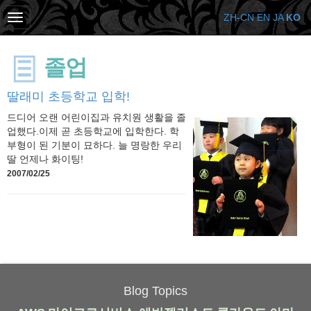
ZH-CN
EN
JA
KO
졸업
딸래미 초등학교 입학!
드디어 오랜 어린이집과 유치원 생활을 졸
업했다.이제 곧 초등학교에 입학한다. 학
부형이 된 기분이 묘하다. 늘 명랑한 우리
딸 언제나 화이팅!
2007/02/25
Blog Topics