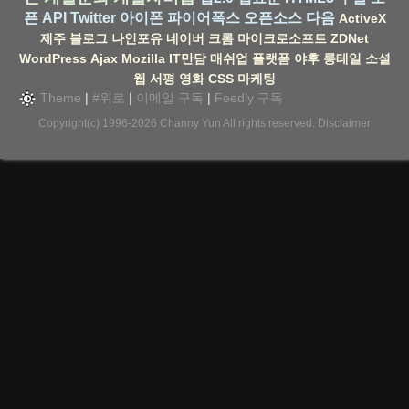
픈 API
Twitter
아이폰
파이어폭스
오픈소스
다음
ActiveX
제주
블로그
나인포유
네이버
크롬
마이크로소프트
ZDNet
WordPress
Ajax
Mozilla
IT만담
매쉬업
플랫폼
야후
롱테일
소셜
웹
서평
영화
CSS
마케팅
Theme
|
#위로
|
이메일 구독
|
Feedly 구독
Copyright(c) 1996-2026
Channy Yun
All rights reserved.
Disclaimer