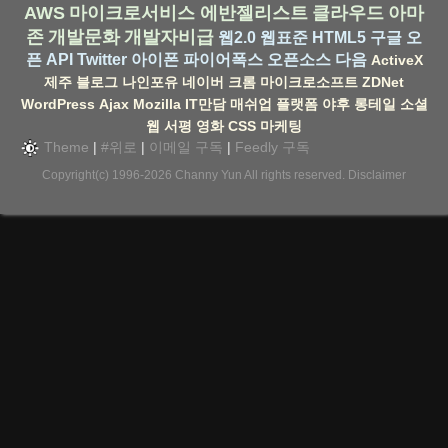
AWS
마이크로서비스
에반젤리스트
클라우드
아마
존
개발문화
개발자비급
웹2.0
웹표준
HTML5
구글
오
픈 API
Twitter
아이폰
파이어폭스
오픈소스
다음
ActiveX
제주
블로그
나인포유
네이버
크롬
마이크로소프트
ZDNet
WordPress
Ajax
Mozilla
IT만담
매쉬업
플랫폼
야후
롱테일
소셜
웹
서평
영화
CSS
마케팅
Theme
|
#위로
|
이메일 구독
|
Feedly 구독
Copyright(c) 1996-2026
Channy Yun
All rights reserved.
Disclaimer