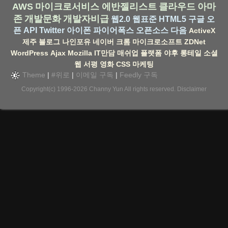
AWS
마이크로서비스
에반젤리스트
클라우드
아마
존
개발문화
개발자비급
웹2.0
웹표준
HTML5
구글
오
픈 API
Twitter
아이폰
파이어폭스
오픈소스
다음
ActiveX
제주
블로그
나인포유
네이버
크롬
마이크로소프트
ZDNet
WordPress
Ajax
Mozilla
IT만담
매쉬업
플랫폼
야후
롱테일
소셜
웹
서평
영화
CSS
마케팅
Theme
|
#위로
|
이메일 구독
|
Feedly 구독
Copyright(c) 1996-2026
Channy Yun
All rights reserved.
Disclaimer