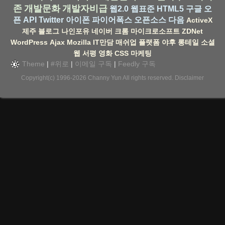
존
개발문화
개발자비급
웹2.0
웹표준
HTML5
구글
오
픈 API
Twitter
아이폰
파이어폭스
오픈소스
다음
ActiveX
제주
블로그
나인포유
네이버
크롬
마이크로소프트
ZDNet
WordPress
Ajax
Mozilla
IT만담
매쉬업
플랫폼
야후
롱테일
소셜
웹
서평
영화
CSS
마케팅
Theme
|
#위로
|
이메일 구독
|
Feedly 구독
Copyright(c) 1996-2026
Channy Yun
All rights reserved.
Disclaimer