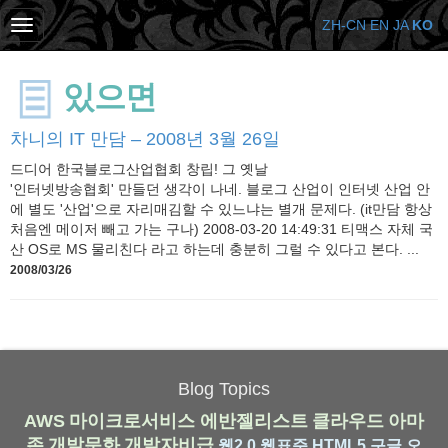
ZH-CN
EN
JA
KO
있으면
차니의 IT 만담 – 2008년 3월 26일
드디어 한국블로그산업협회 창립! 그 옛날
'인터넷방송협회' 만들던 생각이 나네. 블로그 산업이 인터넷 산업 안
에 별도 '산업'으로 자리매김할 수 있느냐는 별개 문제다. (it만담 항상
처음엔 메이저 빼고 가는 구나) 2008-03-20 14:49:31 티맥스 자체 국
산 OS로 MS 물리친다 라고 하는데 충분히 그럴 수 있다고 본다. ...
2008/03/26
Blog Topics
AWS
마이크로서비스
에반젤리스트
클라우드
아마
존
개발문화
개발자비급
웹2.0
웹표준
HTML5
구글
오