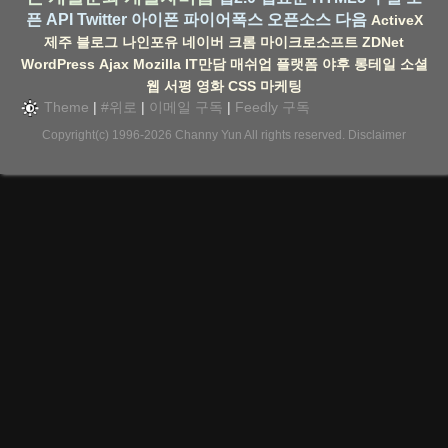
픈 API
Twitter
아이폰
파이어폭스
오픈소스
다음
ActiveX
제주
블로그
나인포유
네이버
크롬
마이크로소프트
ZDNet
WordPress
Ajax
Mozilla
IT만담
매쉬업
플랫폼
야후
롱테일
소셜
웹
서평
영화
CSS
마케팅
Theme
|
#위로
|
이메일 구독
|
Feedly 구독
Copyright(c) 1996-2026
Channy Yun
All rights reserved.
Disclaimer