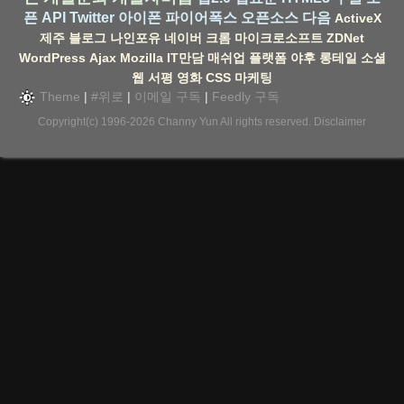
픈 API
Twitter
아이폰
파이어폭스
오픈소스
다음
ActiveX
제주
블로그
나인포유
네이버
크롬
마이크로소프트
ZDNet
WordPress
Ajax
Mozilla
IT만담
매쉬업
플랫폼
야후
롱테일
소셜
웹
서평
영화
CSS
마케팅
Theme
|
#위로
|
이메일 구독
|
Feedly 구독
Copyright(c) 1996-2026
Channy Yun
All rights reserved.
Disclaimer