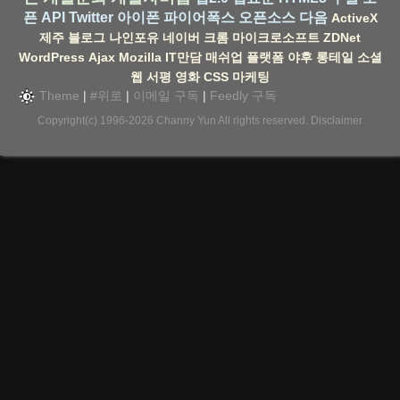
픈 API
Twitter
아이폰
파이어폭스
오픈소스
다음
ActiveX
제주
블로그
나인포유
네이버
크롬
마이크로소프트
ZDNet
WordPress
Ajax
Mozilla
IT만담
매쉬업
플랫폼
야후
롱테일
소셜
웹
서평
영화
CSS
마케팅
Theme
|
#위로
|
이메일 구독
|
Feedly 구독
Copyright(c) 1996-2026
Channy Yun
All rights reserved.
Disclaimer