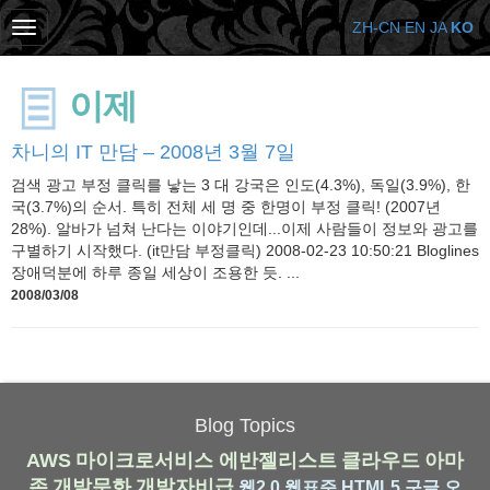
ZH-CN
EN
JA
KO
이제
차니의 IT 만담 – 2008년 3월 7일
검색 광고 부정 클릭를 낳는 3 대 강국은 인도(4.3%), 독일(3.9%), 한
국(3.7%)의 순서. 특히 전체 세 명 중 한명이 부정 클릭! (2007년
28%). 알바가 넘쳐 난다는 이야기인데...이제 사람들이 정보와 광고를
구별하기 시작했다. (it만담 부정클릭) 2008-02-23 10:50:21 Bloglines
장애덕분에 하루 종일 세상이 조용한 듯. ...
2008/03/08
Blog Topics
AWS
마이크로서비스
에반젤리스트
클라우드
아마
존
개발문화
개발자비급
웹2.0
웹표준
HTML5
구글
오