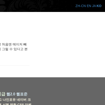
ZH-CN
EN
JA
KO
상 처음엔 메이저 빼
분히 그럴 수 있다고 본
비급
웹2.0
웹표준
그
나인포유
네이버
크
웹
서평
영화
CSS
마케