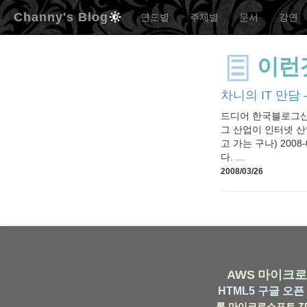
Channy's Blog
연도별
주제별
문서
강연
이런
차니의 IT 만담 –
드디어 한국블로그산업
그 산업이 인터넷 산
고 가는 구나) 2008
다. ...
2008/03/26
AWS
마이크로
HTML5
구글
오픈 
롬
마이크로소프트
Z