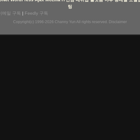
팅
이메일 구독
|
Feedly 구독
Copyright(c) 1996-2026
Channy Yun
All rights reserved.
Disclaimer