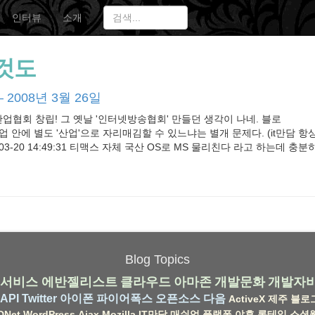
인터뷰
소개
것도
 2008년 3월 26일
협회 창립! 그 옛날 '인터넷방송협회' 만들던 생각이 나네. 블로
업 안에 별도 '산업'으로 자리매김할 수 있느냐는 별개 문제다. (it만담 항
-03-20 14:49:31 티맥스 자체 국산 OS로 MS 물리친다 라고 하는데 충
Blog Topics
서비스
에반젤리스트
클라우드
아마존
개발문화
개발자
API
Twitter
아이폰
파이어폭스
오픈소스
다음
ActiveX
제주
블로
DNet
WordPress
Ajax
Mozilla
IT만담
매쉬업
플랫폼
야후
롱테일
소셜