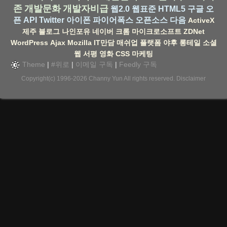
존
개발문화
개발자비급
웹2.0
웹표준
HTML5
구글
오
픈 API
Twitter
아이폰
파이어폭스
오픈소스
다음
ActiveX
제주
블로그
나인포유
네이버
크롬
마이크로소프트
ZDNet
WordPress
Ajax
Mozilla
IT만담
매쉬업
플랫폼
야후
롱테일
소셜
웹
서평
영화
CSS
마케팅
Theme
|
#위로
|
이메일 구독
|
Feedly 구독
Copyright(c) 1996-2026
Channy Yun
All rights reserved.
Disclaimer