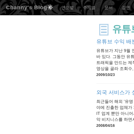
Channy's Blog
연도별
주제별
문서
강연
유튜
유튜브 수익 배
유튜브가 지난 9월
바 있다. 그동안 유튜브 
트래픽을 만드는 제작
영상을 골라 조회수,
2009/10/23
외국 서비스가 
최근들어 해외 '유명
야에 진출한 업체가 
IT 업계 뿐만 아니
악 비지니스를 하면서 
2008/04/16