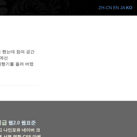
ZH-CN
EN
JA
KO
한을 했는데 참여 공간
점에선
도 여행기를 올려 버렸
비급
웹2.0
웹표준
그
나인포유
네이버
크
웹
서평
영화
CSS
마케