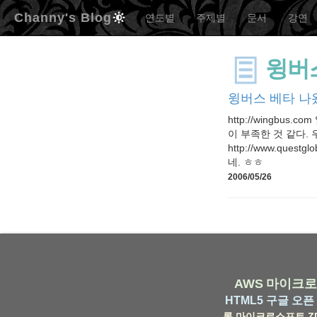
Channy's Blog
연도별
주제별
문서
강연
윙버
윙버스 베타 나
http://wingb
이 부족한 것 같다.
http://www.qu
네. ㅎㅎ
2006/05/26
AWS
마이크로
HTML5
구글
오픈 
롬
마이크로소프트
Z