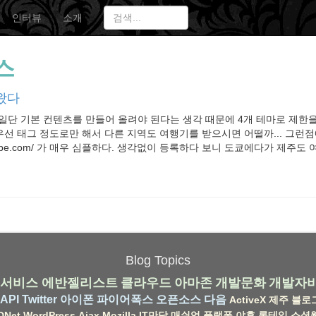
인터뷰
소개
스
왔다
us.com 일단 기본 컨텐츠를 만들어 올려야 된다는 생각 때문에 4개 테마로 제
 우선 태그 정도로만 해서 다른 지역도 여행기를 받으시면 어떨까... 그런
estglobe.com/ 가 매우 심플하다. 생각없이 등록하다 보니 도쿄에다가 제주
Blog Topics
서비스
에반젤리스트
클라우드
아마존
개발문화
개발자
API
Twitter
아이폰
파이어폭스
오픈소스
다음
ActiveX
제주
블로
DNet
WordPress
Ajax
Mozilla
IT만담
매쉬업
플랫폼
야후
롱테일
소셜