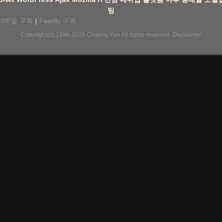
팅
이메일 구독
|
Feedly 구독
Copyright(c) 1996-2026
Channy Yun
All rights reserved.
Disclaimer