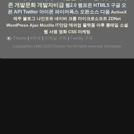
존
개발문화
개발자비급
웹2.0
웹표준
HTML5
구글
오
픈 API
Twitter
아이폰
파이어폭스
오픈소스
다음
ActiveX
제주
블로그
나인포유
네이버
크롬
마이크로소프트
ZDNet
WordPress
Ajax
Mozilla
IT만담
매쉬업
플랫폼
야후
롱테일
소셜
웹
서평
영화
CSS
마케팅
Theme
|
#위로
|
이메일 구독
|
Feedly 구독
Copyright(c) 1996-2026
Channy Yun
All rights reserved.
Disclaimer