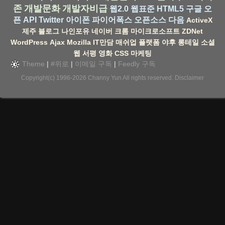
존
개발문화
개발자비급
웹2.0
웹표준
HTML5
구글
오
픈 API
Twitter
아이폰
파이어폭스
오픈소스
다음
ActiveX
제주
블로그
나인포유
네이버
크롬
마이크로소프트
ZDNet
WordPress
Ajax
Mozilla
IT만담
매쉬업
플랫폼
야후
롱테일
소셜
웹
서평
영화
CSS
마케팅
Theme
|
#위로
|
이메일 구독
|
Feedly 구독
Copyright(c) 1996-2026
Channy Yun
All rights reserved.
Disclaimer