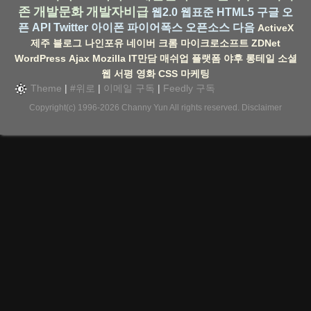
존
개발문화
개발자비급
웹2.0
웹표준
HTML5
구글
오
픈 API
Twitter
아이폰
파이어폭스
오픈소스
다음
ActiveX
제주
블로그
나인포유
네이버
크롬
마이크로소프트
ZDNet
WordPress
Ajax
Mozilla
IT만담
매쉬업
플랫폼
야후
롱테일
소셜
웹
서평
영화
CSS
마케팅
Theme
|
#위로
|
이메일 구독
|
Feedly 구독
Copyright(c) 1996-2026
Channy Yun
All rights reserved.
Disclaimer