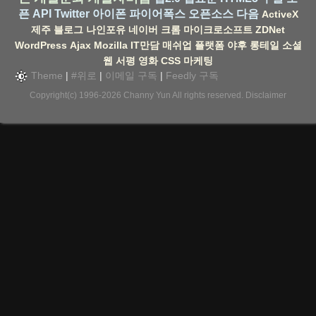
픈 API
Twitter
아이폰
파이어폭스
오픈소스
다음
ActiveX
제주
블로그
나인포유
네이버
크롬
마이크로소프트
ZDNet
WordPress
Ajax
Mozilla
IT만담
매쉬업
플랫폼
야후
롱테일
소셜
웹
서평
영화
CSS
마케팅
Theme
|
#위로
|
이메일 구독
|
Feedly 구독
Copyright(c) 1996-2026
Channy Yun
All rights reserved.
Disclaimer