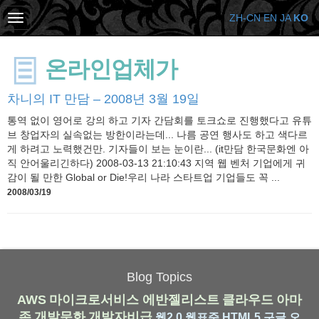
ZH-CN
EN
JA
KO
온라인업체가
차니의 IT 만담 – 2008년 3월 19일
통역 없이 영어로 강의 하고 기자 간담회를 토크쇼로 진행했다고 유튜
브 창업자의 실속없는 방한이라는데... 나름 공연 행사도 하고 색다르
게 하려고 노력했건만. 기자들이 보는 눈이란... (it만담 한국문화엔 아
직 안어울리긴하다) 2008-03-13 21:10:43 지역 웹 벤처 기업에게 귀
감이 될 만한 Global or Die!우리 나라 스타트업 기업들도 꼭 ...
2008/03/19
Blog Topics
AWS
마이크로서비스
에반젤리스트
클라우드
아마
존
개발문화
개발자비급
웹2.0
웹표준
HTML5
구글
오