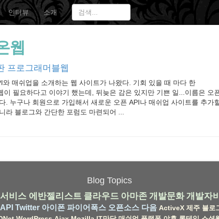
인터뷰
소개
온웹
판 프로그래머블웹
PI와 매쉬업을 소개하는 웹 사이트가 나왔다. 기회 있을 때 마다 한
 필요하다고 이야기 했는데, 뒤늦은 감은 있지만 기쁜 일...이름은 오픈온 웹
다. 누구나 회원으로 가입해서 새로운 오픈 API나 매쉬업 사이트를 추가할 
니라 블로그와 간단한 포럼도 마련되어 ...
Blog Topics
서비스
에반젤리스트
클라우드
아마존
개발문화
개발자
API
Twitter
아이폰
파이어폭스
오픈소스
다음
ActiveX
제주
블로
DNet
WordPress
Ajax
Mozilla
IT만담
매쉬업
플랫폼
야후
롱테일
소셜