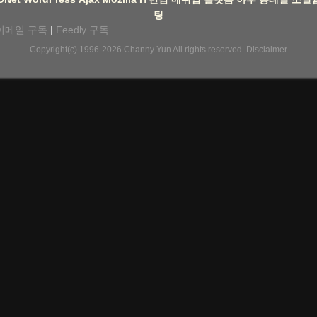
팅
이메일 구독
|
Feedly 구독
Copyright(c) 1996-2026
Channy Yun
All rights reserved.
Disclaimer