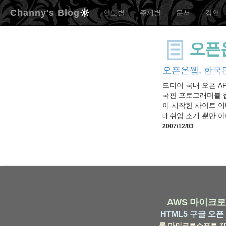
Channy's Blog
연도별
주제별
문서
강연
오픈
오픈온웹, 한국
드디어 국내 오픈 A
국판 프로그래머블 웹이
이 시작한 사이트 이
매쉬업 소개 뿐만 아
2007/12/03
AWS
마이크로
HTML5
구글
오픈 
롬
마이크로소프트
Z