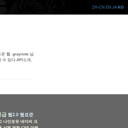
ZH-CN
EN
JA
KO
. graynote 님
수 있다.API소개,
비급
웹2.0
웹표준
그
나인포유
네이버
크
웹
서평
영화
CSS
마케