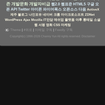
존
개발문화
개발자비급
웹2.0
웹표준
HTML5
구글
오
픈 API
Twitter
아이폰
파이어폭스
오픈소스
다음
ActiveX
제주
블로그
나인포유
네이버
크롬
마이크로소프트
ZDNet
WordPress
Ajax
Mozilla
IT만담
매쉬업
플랫폼
야후
롱테일
소셜
웹
서평
영화
CSS
마케팅
Theme
|
#위로
|
이메일 구독
|
Feedly 구독
Copyright(c) 1996-2026
Channy Yun
All rights reserved.
Disclaimer