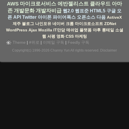
AWS
마이크로서비스
에반젤리스트
클라우드
아마
존
개발문화
개발자비급
웹2.0
웹표준
HTML5
구글
오
픈 API
Twitter
아이폰
파이어폭스
오픈소스
다음
ActiveX
제주
블로그
나인포유
네이버
크롬
마이크로소프트
ZDNet
WordPress
Ajax
Mozilla
IT만담
매쉬업
플랫폼
야후
롱테일
소셜
웹
서평
영화
CSS
마케팅
Theme
|
#위로
|
이메일 구독
|
Feedly 구독
Copyright(c) 1996-2026
Channy Yun
All rights reserved.
Disclaimer