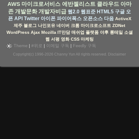
AWS
마이크로서비스
에반젤리스트
클라우드
아마
존
개발문화
개발자비급
웹2.0
웹표준
HTML5
구글
오
픈 API
Twitter
아이폰
파이어폭스
오픈소스
다음
ActiveX
제주
블로그
나인포유
네이버
크롬
마이크로소프트
ZDNet
WordPress
Ajax
Mozilla
IT만담
매쉬업
플랫폼
야후
롱테일
소셜
웹
서평
영화
CSS
마케팅
Theme
|
#위로
|
이메일 구독
|
Feedly 구독
Copyright(c) 1996-2026
Channy Yun
All rights reserved.
Disclaimer