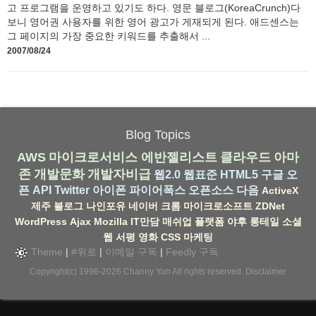
고 프로그램을 운영하고 있기도 하다. 영문 블로그(KoreaCrunch)다
보니 영어권 사용자를 위한 영어 광고가 게재되게 된다. 애드센스는
그 페이지의 가장 중요한 키워드를 추출해서 ...
2007/08/24
Blog Topics
AWS
마이크로서비스
에반젤리스트
클라우드
아마
존
개발문화
개발자비급
웹2.0
웹표준
HTML5
구글
오
픈 API
Twitter
아이폰
파이어폭스
오픈소스
다음
ActiveX
제주
블로그
나인포유
네이버
크롬
마이크로소프트
ZDNet
WordPress
Ajax
Mozilla
IT만담
매쉬업
플랫폼
야후
롱테일
소셜
웹
서평
영화
CSS
마케팅
Theme
|
#위로
|
이메일 구독
|
Feedly 구독
Copyright(c) 1996-2026
Channy Yun
All rights reserved.
Disclaimer