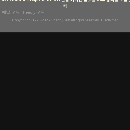
팅
이메일 구독
|
Feedly 구독
Copyright(c) 1996-2026
Channy Yun
All rights reserved.
Disclaimer