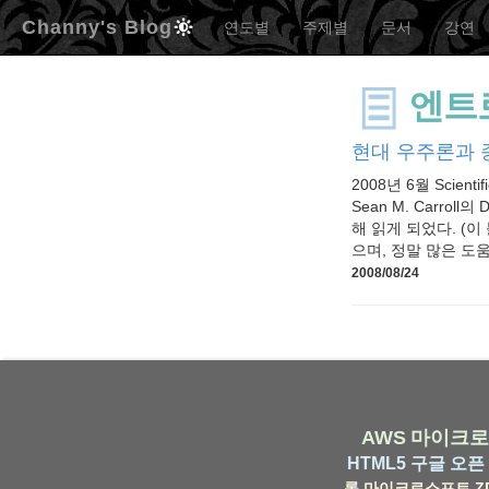
Channy's Blog
연도별
주제별
문서
강연
엔트
현대 우주론과 
2008년 6월 Scie
Sean M. Carroll
해 읽게 되었다. (
으며, 정말 많은 도움
2008/08/24
AWS
마이크로
HTML5
구글
오픈 
롬
마이크로소프트
Z