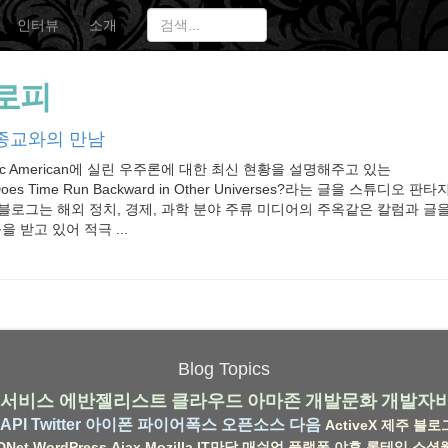
인터뷰
소개
로피
종교와의 만남
ntific American에 실린 우주론에 대한 최신 현황을 설명해주고 있는
의 Does Time Run Backward in Other Universes?라는 글을 스튜디
이 블로그는 해외 정치, 경제, 과학 분야 주류 미디어의 주옥같은 칼럼과 글
을 받고 있어 적극 ...
Blog Topics
서비스
에반젤리스트
클라우드
아마존
개발문화
개발자
API
Twitter
아이폰
파이어폭스
오픈소스
다음
ActiveX
제주
블로
DNet
WordPress
Ajax
Mozilla
IT만담
매쉬업
플랫폼
야후
롱테일
소셜