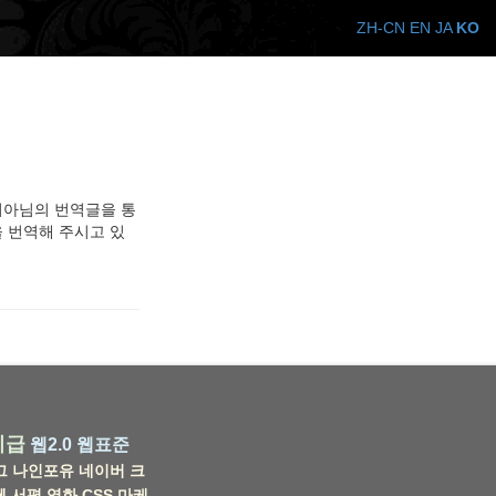
ZH-CN
EN
JA
KO
오 판타지아님의 번역글을 통
을 번역해 주시고 있
비급
웹2.0
웹표준
그
나인포유
네이버
크
웹
서평
영화
CSS
마케