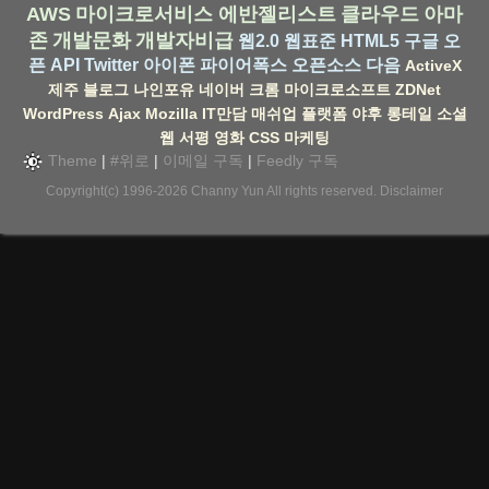
AWS
마이크로서비스
에반젤리스트
클라우드
아마
존
개발문화
개발자비급
웹2.0
웹표준
HTML5
구글
오
픈 API
Twitter
아이폰
파이어폭스
오픈소스
다음
ActiveX
제주
블로그
나인포유
네이버
크롬
마이크로소프트
ZDNet
WordPress
Ajax
Mozilla
IT만담
매쉬업
플랫폼
야후
롱테일
소셜
웹
서평
영화
CSS
마케팅
Theme
|
#위로
|
이메일 구독
|
Feedly 구독
Copyright(c) 1996-2026
Channy Yun
All rights reserved.
Disclaimer