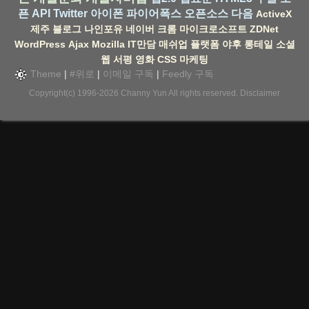
픈 API
Twitter
아이폰
파이어폭스
오픈소스
다음
ActiveX
제주
블로그
나인포유
네이버
크롬
마이크로소프트
ZDNet
WordPress
Ajax
Mozilla
IT만담
매쉬업
플랫폼
야후
롱테일
소셜
웹
서평
영화
CSS
마케팅
Theme
|
#위로
|
이메일 구독
|
Feedly 구독
Copyright(c) 1996-2026
Channy Yun
All rights reserved.
Disclaimer