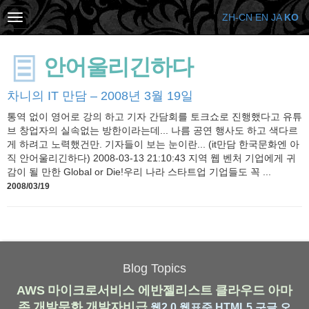
ZH-CN
EN
JA
KO
안어울리긴하다
차니의 IT 만담 – 2008년 3월 19일
통역 없이 영어로 강의 하고 기자 간담회를 토크쇼로 진행했다고 유튜
브 창업자의 실속없는 방한이라는데... 나름 공연 행사도 하고 색다르
게 하려고 노력했건만. 기자들이 보는 눈이란... (it만담 한국문화엔 아
직 안어울리긴하다) 2008-03-13 21:10:43 지역 웹 벤처 기업에게 귀
감이 될 만한 Global or Die!우리 나라 스타트업 기업들도 꼭 ...
2008/03/19
Blog Topics
AWS
마이크로서비스
에반젤리스트
클라우드
아마
존
개발문화
개발자비급
웹2.0
웹표준
HTML5
구글
오