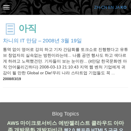
ZH-CN
EN
JA
KO
아직
차니의 IT 만담 – 2008년 3월 19일
통역 없이 영어로 강의 하고 기자 간담회를 토크쇼로 진행했다고 유튜
브 창업자의 실속없는 방한이라는데... 나름 공연 행사도 하고 색다르
게 하려고 노력했건만. 기자들이 보는 눈이란... (it만담 한국문화엔 아
직 안어울리긴하다) 2008-03-13 21:10:43 지역 웹 벤처 기업에게 귀
감이 될 만한 Global or Die!우리 나라 스타트업 기업들도 꼭 ...
2008/03/19
Blog Topics
AWS
마이크로서비스
에반젤리스트
클라우드
아마
존
개발문화
개발자비급
웹2.0
웹표준
HTML5
구글
오