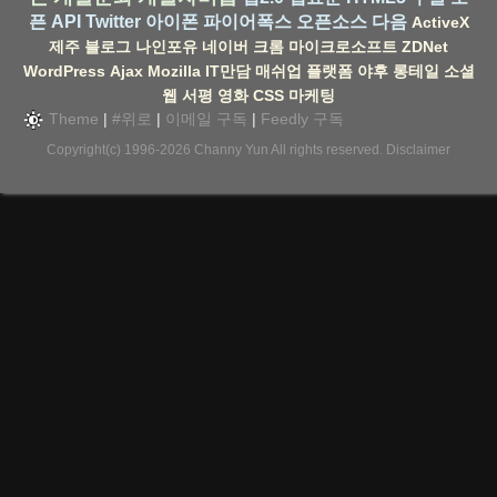
픈 API
Twitter
아이폰
파이어폭스
오픈소스
다음
ActiveX
제주
블로그
나인포유
네이버
크롬
마이크로소프트
ZDNet
WordPress
Ajax
Mozilla
IT만담
매쉬업
플랫폼
야후
롱테일
소셜
웹
서평
영화
CSS
마케팅
Theme
|
#위로
|
이메일 구독
|
Feedly 구독
Copyright(c) 1996-2026
Channy Yun
All rights reserved.
Disclaimer