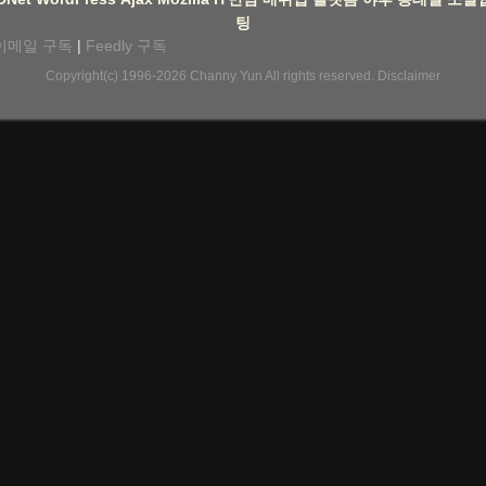
팅
이메일 구독
|
Feedly 구독
Copyright(c) 1996-2026
Channy Yun
All rights reserved.
Disclaimer