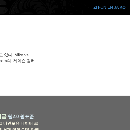
ZH-CN
EN
JA
KO
. Mike vs.
o.com의 제이슨 칼러
.
비급
웹2.0
웹표준
그
나인포유
네이버
크
웹
서평
영화
CSS
마케