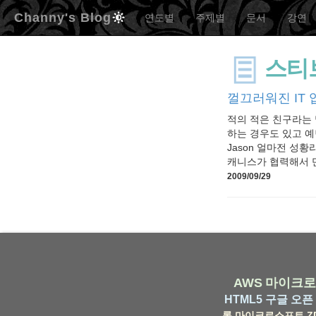
Channy's Blog
연도별
주제별
문서
강연
스티
껄끄러워진 IT
적의 적은 친구라는 
하는 경우도 있고 예
Jason 얼마전 성황
캐니스가 협력해서 만든
2009/09/29
AWS
마이크로
HTML5
구글
오픈 
롬
마이크로소프트
Z