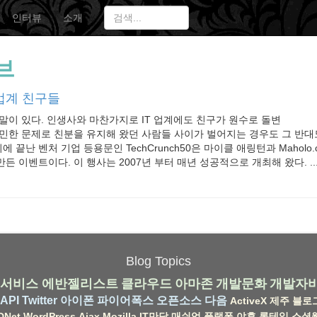
인터뷰
소개
브
 업계 친구들
말이 있다. 인생사와 마찬가지로 IT 업계에도 친구가 원수로 돌변
민한 문제로 친분을 유지해 왔던 사람들 사이가 벌어지는 경우도 그 반대도 있다
리에 끝난 벤처 기업 등용문인 TechCrunch50은 마이클 애링턴과 Mahol
 이벤트이다. 이 행사는 2007년 부터 매년 성공적으로 개최해 왔다. ..
Blog Topics
서비스
에반젤리스트
클라우드
아마존
개발문화
개발자
API
Twitter
아이폰
파이어폭스
오픈소스
다음
ActiveX
제주
블로
DNet
WordPress
Ajax
Mozilla
IT만담
매쉬업
플랫폼
야후
롱테일
소셜