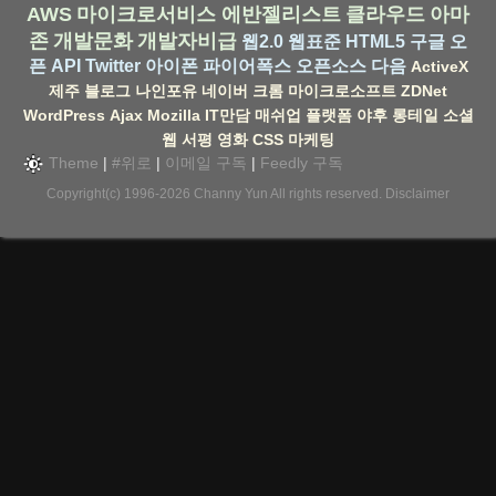
AWS
마이크로서비스
에반젤리스트
클라우드
아마
존
개발문화
개발자비급
웹2.0
웹표준
HTML5
구글
오
픈 API
Twitter
아이폰
파이어폭스
오픈소스
다음
ActiveX
제주
블로그
나인포유
네이버
크롬
마이크로소프트
ZDNet
WordPress
Ajax
Mozilla
IT만담
매쉬업
플랫폼
야후
롱테일
소셜
웹
서평
영화
CSS
마케팅
Theme
|
#위로
|
이메일 구독
|
Feedly 구독
Copyright(c) 1996-2026
Channy Yun
All rights reserved.
Disclaimer