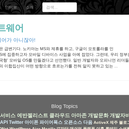
인터뷰
소개
트웨어
어가 아니잖아!
장은 급변기다. 노키아는 MS와 제휴를 하고, 구글이 모토롤라를 인
bOS에 집중하고자 모바일 디바이스 사업을 아예 접었다. 그런데, 우리 정부
국형' 모바일 OS를 만들겠다고 선언했다. 일반 개발자와 오피니언 리더
업의 이합집산이 어떤 방향으로 흐르는가를 전혀 알지 못하고 있는 ...
Blog Topics
서비스
에반젤리스트
클라우드
아마존
개발문화
개발자
API
Twitter
아이폰
파이어폭스
오픈소스
다음
ActiveX
제주
블로
DNet
WordPress
Ajax
Mozilla
IT만담
매쉬업
플랫폼
야후
롱테일
소셜