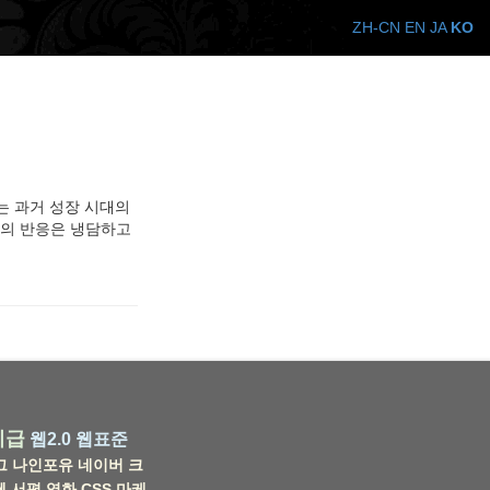
ZH-CN
EN
JA
KO
는 과거 성장 시대의
들의 반응은 냉담하고
비급
웹2.0
웹표준
그
나인포유
네이버
크
웹
서평
영화
CSS
마케