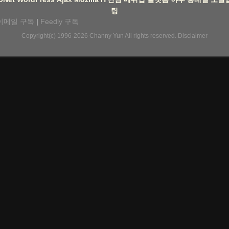
팅
이메일 구독
|
Feedly 구독
Copyright(c) 1996-2026
Channy Yun
All rights reserved.
Disclaimer