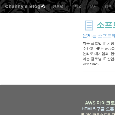
Channy's Blog
연도별
주제별
문서
강연
소프
문제는 소프트웨
지금 글로벌 IT 시
수하고, HP는 we
논리로 대기업과 '한
이는 글로벌 IT 산
2011/08/23
AWS
마이크로
HTML5
구글
오픈 
롬
마이크로소프트
Z