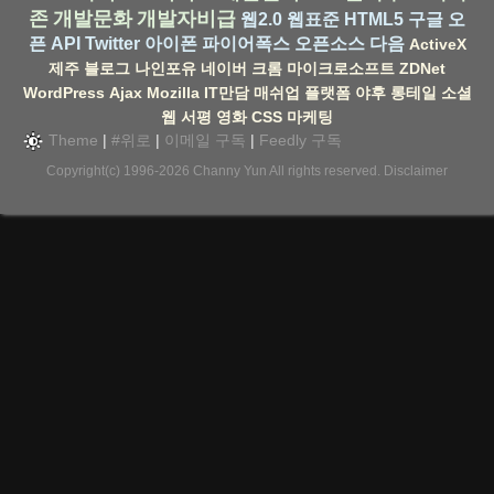
존
개발문화
개발자비급
웹2.0
웹표준
HTML5
구글
오
픈 API
Twitter
아이폰
파이어폭스
오픈소스
다음
ActiveX
제주
블로그
나인포유
네이버
크롬
마이크로소프트
ZDNet
WordPress
Ajax
Mozilla
IT만담
매쉬업
플랫폼
야후
롱테일
소셜
웹
서평
영화
CSS
마케팅
Theme
|
#위로
|
이메일 구독
|
Feedly 구독
Copyright(c) 1996-2026
Channy Yun
All rights reserved.
Disclaimer