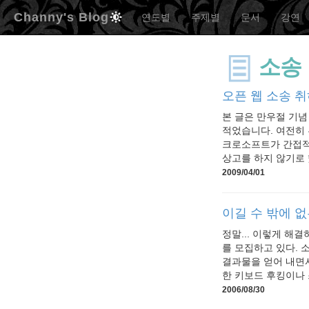
Channy's Blog
연도별
주제별
문서
강연
소송
오픈 웹 소송 취
본 글은 만우절 기념
적었습니다. 여전히 
크로소프트가 간접적
상고를 하지 않기로 
2009/04/01
이길 수 밖에 없
정말... 이렇게 해
를 모집하고 있다. 
결과물을 얻어 내면서
한 키보드 후킹이나 
2006/08/30