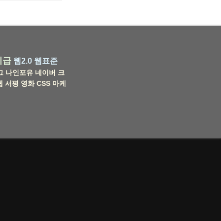
비급
웹2.0
웹표준
그
나인포유
네이버
크
웹
서평
영화
CSS
마케