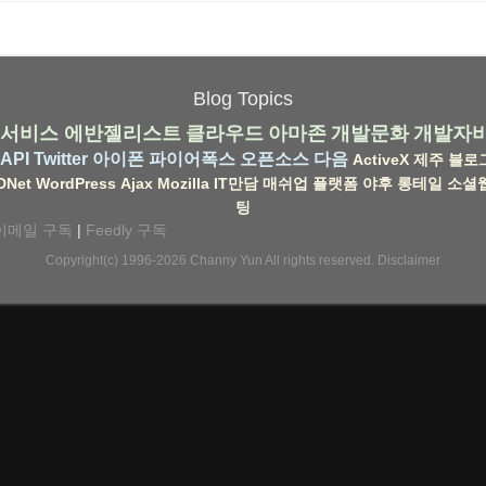
Blog Topics
서비스
에반젤리스트
클라우드
아마존
개발문화
개발자
API
Twitter
아이폰
파이어폭스
오픈소스
다음
ActiveX
제주
블로
DNet
WordPress
Ajax
Mozilla
IT만담
매쉬업
플랫폼
야후
롱테일
소셜
팅
이메일 구독
|
Feedly 구독
Copyright(c) 1996-2026
Channy Yun
All rights reserved.
Disclaimer