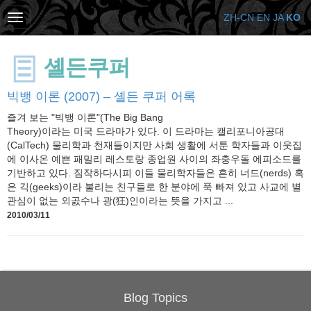
ZH-CN
EN
JA
KO
셸든쿠퍼
빅뱅 이론 (2007) – 셸든 쿠퍼 어록
즐겨 보는 "빅뱅 이론"(The Big Bang
Theory)이라는 미국 드라마가 있다. 이 드라마는 캘리포니아공대
(CalTech) 물리학과 천재들이지만 사회 생활에 서툰 학자들과 이웃집
에 이사온 예쁜 패밀리 레스토랑 종업원 사이의 좌충우돌 에피소드를
기반하고 있다. 짐작하다시피 이들 물리학자들은 흔히 너드(nerds) 혹
은 긱(geeks)이라 불리는 친구들로 한 분야에 푹 빠져 있고 사교에 별
관심이 없는 외곬수나 광(狂)인이라는 뜻을 가지고 ...
2010/03/11
Blog Topics