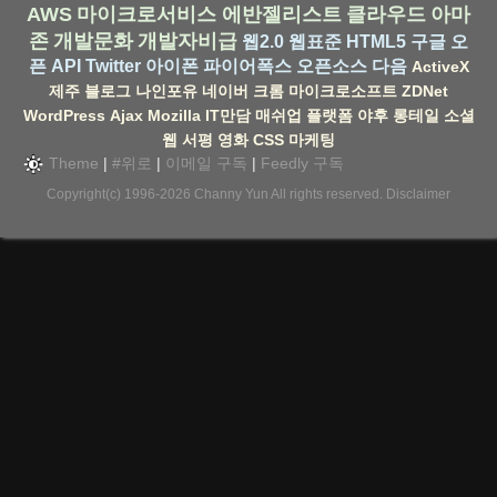
AWS
마이크로서비스
에반젤리스트
클라우드
아마
존
개발문화
개발자비급
웹2.0
웹표준
HTML5
구글
오
픈 API
Twitter
아이폰
파이어폭스
오픈소스
다음
ActiveX
제주
블로그
나인포유
네이버
크롬
마이크로소프트
ZDNet
WordPress
Ajax
Mozilla
IT만담
매쉬업
플랫폼
야후
롱테일
소셜
웹
서평
영화
CSS
마케팅
Theme
|
#위로
|
이메일 구독
|
Feedly 구독
Copyright(c) 1996-2026
Channy Yun
All rights reserved.
Disclaimer